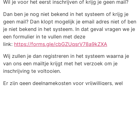
Wil je voor het eerst inschrijven of krijg je geen mail?
Dan ben je nog niet bekend in het systeem of krijg je
geen mail? Dan klopt mogelijk je email adres niet of ben
je niet bekend in het systeem. In dat geval vragen we je
een formulier in te vullen met deze
link:
https://forms.gle/cbGZUqsrV78a9kZXA
Wij zullen je dan registreren in het systeem waarna je
van ons een mailtje krijgt met het verzoek om je
inschrijving te voltooien.
Er zijn geen deelnamekosten voor vrijwilligers, wel
vragen we een vrijwillige bijdrage voor de
avondmaaltijd.
Inschrijven kan tot en met 21 december , in verband met
de voorbereidingen is na die datum inschrijven niet
meer mogelijk.